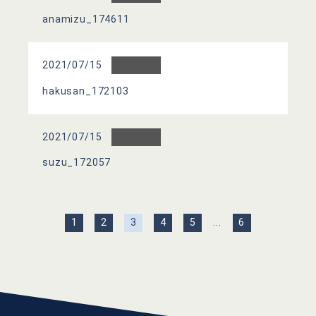
anamizu_174611
2021/07/15
hakusan_172103
2021/07/15
suzu_172057
...
1
2
3
4
5
6