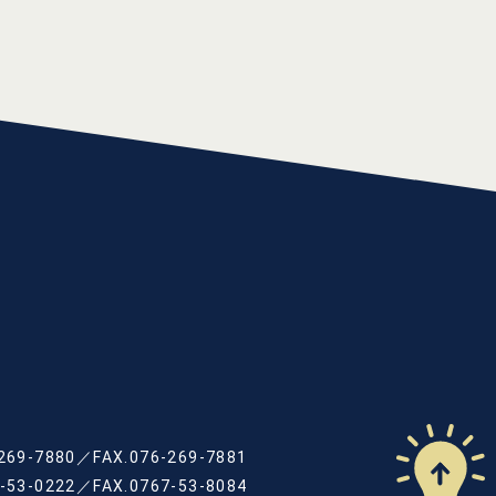
269-7880
／
FAX.076-269-7881
-53-0222
／
FAX.0767-53-8084